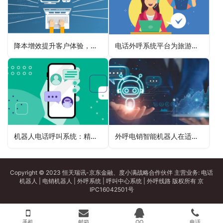
降本增效提升客户体验，机器人客服表现出色
电话外呼系统平台为旅游线路推荐带来的高效沟通
机器人电话呼叫系统：精准营销的得力助手，创造销售奇迹
外呼电销智能机器人在适应市场变化中的灵活应用
Copyright © 2023 恒天瑞讯-京东金融、度小满战略合作伙伴 主营业务:
电话
机器人
|
电销机器人
|
外呼系统
|
呼叫中心系统
|
外呼线路
版权所有
京
IPC16042501号
手机
邮箱
QQ
电话