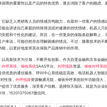
康保障的重要性以及产品的特色优势，逐步消除了客户的顾虑。
。它缺乏人类销售人员的情感共鸣能力，在面对一些客户的情感
可能会讲述自己家庭的特殊情况或对健康的担忧情绪，机器人只
的安慰和个性化的建议。而且，在一些复杂的保险条款解释上，
客户来说，可能仍然存在理解困难的情况。不过，随着技术的不
功能，以更好地发挥其在保险产品推销中的作用。
，以高新技术为引领，不断开拓创新。作为百度金融和京东金融
、
外呼系统
、
催收系统
SAAS平台、
外呼线路
资源、
催收外呼系
提供优质的通信服务。呼叫中心系统稳定高效，电话机器人智能
针对性强，
外呼线路
资源畅通无阻，催收外呼系统软件功能强大
户提供了优质服务，深受客户信赖。选择恒天瑞讯，就是为企业
8，15201375067微信同。
能电话机器人
呼出电话机器人
外呼电话机器人