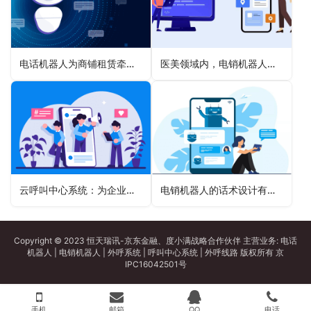
电话机器人为商铺租赁牵线搭桥的应用场景
医美领域内，电销机器人邀约整形意向者
云呼叫中心系统：为企业发展注入强大动力
电销机器人的话术设计有模板吗？
Copyright © 2023 恒天瑞讯-京东金融、度小满战略合作伙伴 主营业务:
电话
机器人
|
电销机器人
|
外呼系统
|
呼叫中心系统
|
外呼线路
版权所有
京
IPC16042501号
手机
邮箱
QQ
电话