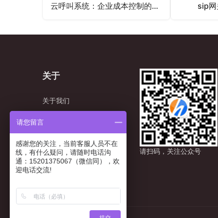
云呼叫系统：企业成本控制的新利器
sip
关于
关于我们
资质&荣誉
请您留言
成功案例
感谢您的关注，当前客服人员不在
请扫码，关注公众号
线，有什么疑问，请随时电话沟
通：15201375067（微信同），欢
联系我们
迎电话交流!