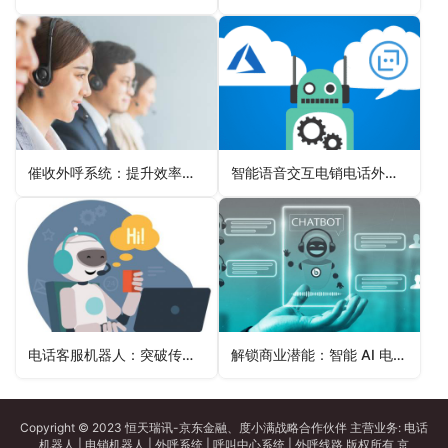
催收外呼系统：提升效率和回款率的利器
智能语音交互电销电话外呼机器人：助力销售轻松高效
电话客服机器人：突破传统客服局限，实现全天候服务的智慧之选
解锁商业潜能：智能 AI 电话机器人带来的全方位服务升级革命
Copyright © 2023 恒天瑞讯-京东金融、度小满战略合作伙伴 主营业务:
电话
机器人
|
电销机器人
|
外呼系统
|
呼叫中心系统
|
外呼线路
版权所有
京