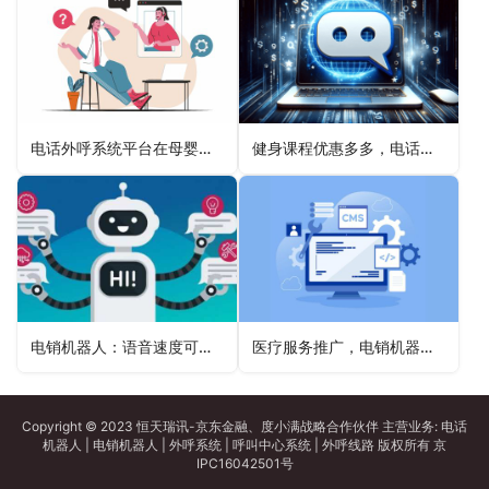
电话外呼系统平台在母婴行业的营销优势
健身课程优惠多多，电话机器人鼓励人们强身健体
电销机器人：语音速度可调节，开启个性化营销新境界
医疗服务推广，电销机器人出马
Copyright © 2023 恒天瑞讯-京东金融、度小满战略合作伙伴 主营业务:
电话
机器人
|
电销机器人
|
外呼系统
|
呼叫中心系统
|
外呼线路
版权所有
京
IPC16042501号