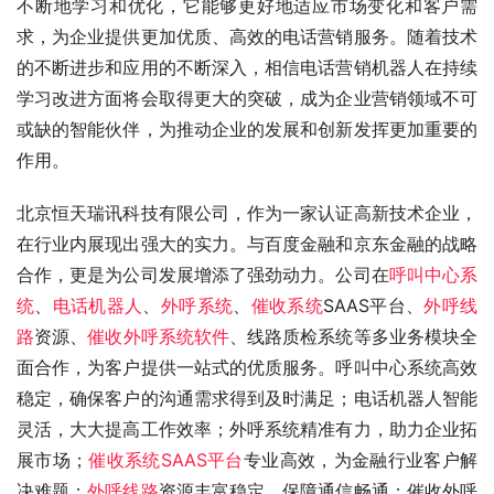
不断地学习和优化，它能够更好地适应市场变化和客户需
求，为企业提供更加优质、高效的电话营销服务。随着技术
的不断进步和应用的不断深入，相信电话营销机器人在持续
学习改进方面将会取得更大的突破，成为企业营销领域不可
或缺的智能伙伴，为推动企业的发展和创新发挥更加重要的
作用。
北京恒天瑞讯科技有限公司，作为一家认证高新技术企业，
在行业内展现出强大的实力。与百度金融和京东金融的战略
合作，更是为公司发展增添了强劲动力。公司在
呼叫中心系
统
、
电话机器人
、
外呼系统
、
催收系统
SAAS平台、
外呼线
路
资源、
催收外呼系统软件
、线路质检系统等多业务模块全
面合作，为客户提供一站式的优质服务。呼叫中心系统高效
稳定，确保客户的沟通需求得到及时满足；电话机器人智能
灵活，大大提高工作效率；外呼系统精准有力，助力企业拓
展市场；
催收系统SAAS平台
专业高效，为金融行业客户解
决难题；
外呼线路
资源丰富稳定，保障通信畅通；催收外呼