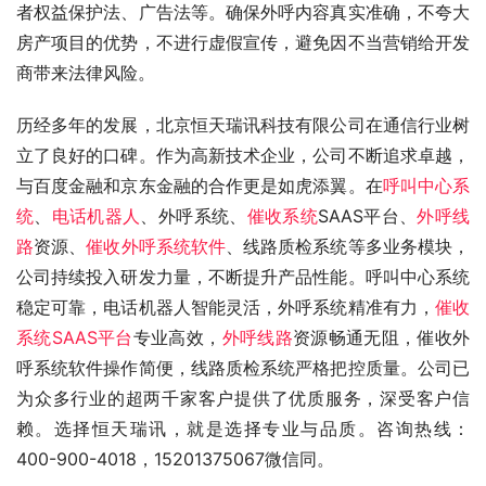
者权益保护法、广告法等。确保外呼内容真实准确，不夸大
房产项目的优势，不进行虚假宣传，避免因不当营销给开发
商带来法律风险。
历经多年的发展，北京恒天瑞讯科技有限公司在通信行业树
立了良好的口碑。作为高新技术企业，公司不断追求卓越，
与百度金融和京东金融的合作更是如虎添翼。在
呼叫中心系
统
、
电话机器人
、外呼系统、
催收系统
SAAS平台、
外呼线
路
资源、
催收外呼系统软件
、线路质检系统等多业务模块，
公司持续投入研发力量，不断提升产品性能。呼叫中心系统
稳定可靠，电话机器人智能灵活，外呼系统精准有力，
催收
系统SAAS平台
专业高效，
外呼线路
资源畅通无阻，催收外
呼系统软件操作简便，线路质检系统严格把控质量。公司已
为众多行业的超两千家客户提供了优质服务，深受客户信
赖。选择恒天瑞讯，就是选择专业与品质。咨询热线：
400-900-4018，15201375067微信同。