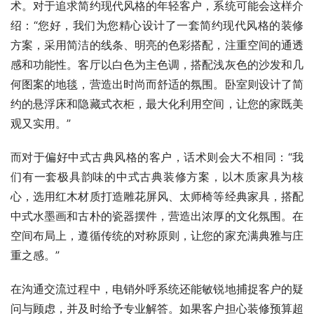
术。对于追求简约现代风格的年轻客户，系统可能会这样介
绍：“您好，我们为您精心设计了一套简约现代风格的装修
方案，采用简洁的线条、明亮的色彩搭配，注重空间的通透
感和功能性。客厅以白色为主色调，搭配浅灰色的沙发和几
何图案的地毯，营造出时尚而舒适的氛围。卧室则设计了简
约的悬浮床和隐藏式衣柜，最大化利用空间，让您的家既美
观又实用。”
而对于偏好中式古典风格的客户，话术则会大不相同：“我
们有一套极具韵味的中式古典装修方案，以木质家具为核
心，选用红木材质打造雕花屏风、太师椅等经典家具，搭配
中式水墨画和古朴的瓷器摆件，营造出浓厚的文化氛围。在
空间布局上，遵循传统的对称原则，让您的家充满典雅与庄
重之感。”
在沟通交流过程中，电销外呼系统还能敏锐地捕捉客户的疑
问与顾虑，并及时给予专业解答。如果客户担心装修预算超