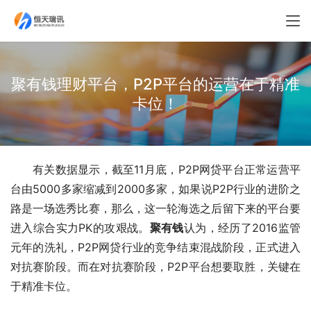
聚有钱理财平台，P2P平台的运营在于精准
卡位！
有关数据显示，截至11月底，P2P网贷平台正常运营平
台由5000多家缩减到2000多家，如果说P2P行业的进阶之
路是一场选秀比赛，那么，这一轮海选之后留下来的平台要
进入综合实力PK的攻艰战。
聚有钱
认为，经历了2016监管
元年的洗礼，P2P网贷行业的竞争结束混战阶段，正式进入
对抗赛阶段。而在对抗赛阶段，P2P平台想要取胜，关键在
于精准卡位。