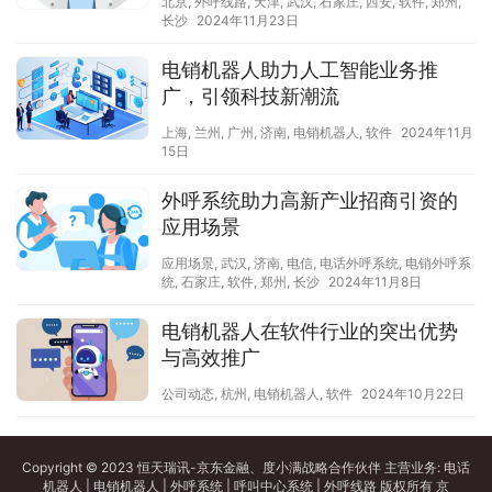
北京
,
外呼线路
,
天津
,
武汉
,
石家庄
,
西安
,
软件
,
郑州
,
长沙
2024年11月23日
电销机器人助力人工智能业务推
广，引领科技新潮流
上海
,
兰州
,
广州
,
济南
,
电销机器人
,
软件
2024年11月
15日
外呼系统助力高新产业招商引资的
应用场景
应用场景
,
武汉
,
济南
,
电信
,
电话外呼系统
,
电销外呼系
统
,
石家庄
,
软件
,
郑州
,
长沙
2024年11月8日
电销机器人在软件行业的突出优势
与高效推广
公司动态
,
杭州
,
电销机器人
,
软件
2024年10月22日
Copyright © 2023 恒天瑞讯-京东金融、度小满战略合作伙伴 主营业务:
电话
机器人
|
电销机器人
|
外呼系统
|
呼叫中心系统
|
外呼线路
版权所有
京