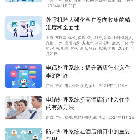
兰州
,
广州
,
成都
,
深圳
,
电销外呼系统
,
福州
,
酒店
,
长沙
2024年11月23日
外呼机器人强化客户意向收集的精
准度和全面性
上海
,
互联网
,
体检
,
保险
,
公共服务
,
制造
,
外呼机器人
,
宠物
,
广州
,
应用场景
,
房地产
,
教育培训
,
旅游
,
日化
,
母
婴
,
济南
,
电商
,
财税
,
酒店
,
银行
,
长沙
,
零售
2024年11
月21日
电话外呼系统：提升酒店行业入住
率的利器
广州
,
旅游
,
电话外呼系统
,
酒店
2024年11月13日
电销外呼系统提高酒店行业入住率
的有效方法
南京
,
广州
,
杭州
,
电销外呼系统
,
酒店
2024年11月2日
防封外呼系统在酒店预订中的重要
作用