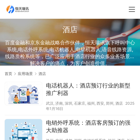
酒店
百度金融和京东金融战略合作伙伴，恒天瑞讯旗下呼叫中心
系统,电话外呼系统,电话机器人,电销机器人,语音线路资源,
线路质检系统等，已广泛应用于酒店行业的众多业务场景，
解决客户的痛点，为客户创造价值。
首页
应用场景
酒店
电话机器人：酒店预订行业的新型
推广利器
武汉
,
济南
,
深圳
,
石家庄
,
福州
,
西安
,
郑州
,
酒店
2025
年1月16日
电销外呼系统：酒店客房预订的强
大助推器