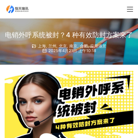
电销外呼系统被封？4 种有效防封方案来了
上海
,
兰州
,
北京
,
南京
,
合肥
,
应用场景
2025年4月21日 上午10:18