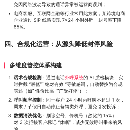
免因网络波动导致的通话异常被运营商误判；
电商客服、互联网金融等行业常用此方案，某跨境电商
企业通过 SIP 线路实现 7×24 小时外呼，封号率下降
85%。
四、合规化运营：从源头降低封停风险
多维度管控体系构建
话术合规检测
：通过电话
外呼系统
的 AI 质检模块，实
时拦截 “最低”” 绝对有效 “等敏感词，自动替换为合规
表述（如” 性价比高 “”广受好评”）；
呼叫频率控制
：同一客户 24 小时内呼叫不超过 1 次，
周末 / 节假日自动停止营销类外呼，避免引发投诉；
数据清洗优化
：剔除空号、停机号（占比约 15%），
对 3 次拒接客户标记 “休眠”，减少无效呼叫带来的风
险。