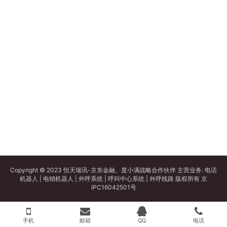
Copyright © 2023 恒天瑞讯-京东金融、度小满战略合作伙伴 主营业务:
电话
机器人
|
电销机器人
|
外呼系统
|
呼叫中心系统
|
外呼线路
版权所有
京
IPC16042501号
手机
邮箱
QQ
电话