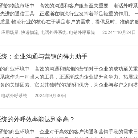
烈的物流市场中，高效的沟通和客户服务至关重要。电话外呼系
先进的通信工具，正逐渐在物流行业发挥着举足轻重的作用。 
质量 物流行业的核心在于满足客户的需求，提供及时、准确的
系统平台可以帮助物流企业实现快速响应客户咨询和投诉。当客
,
应用场景
,
快递物流
,
电话外呼系统
,
电销外呼系统
2024年10月24日
决时，通过外呼系统可以迅速联系到相关的客服人员或物流专员
的疑问，处理客户的问题。例如，客户可以查询货物的运输状态
等信息，客服人员可以通过外呼系统快速查询并给予准确的回复
系统：企业沟通与营销的得力助手
的商业环境中，高效的沟通和精准的营销对于企业的成功至关重
系统作为一种强大的工具，正逐渐成为企业提升竞争力、拓展业
务的关键因素。它以其独特的功能和优势，为企业与客户之间搭
的沟通桥梁。 一、电话外呼系统的功能与特点1.自动拨号功能电
,
电话外呼系统
2024年9月30日
自动拨打大量电话号码，无需人工逐个输入。这不仅大大提高了
了时间和人力成本，还能确保拨号的准确性，避免因手动操作而
如，在营销活动中，企业可以一次性导入大量潜在客户的电话号
系统的外呼效率能达到多高？
烈的商业环境中，企业对于高效的客户沟通和营销手段的需求日