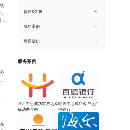
统
资质&荣誉
一、
服
成功案例
户
，
联系我们
、
，
服务案例
务
建
话
拨
产
呼叫中心成功客户之幸
呼叫中心成功客户之百
福消费金融
信银行
益