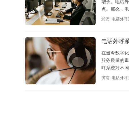
增长。电话外
点。那么，电
为企业带来了
武汉
,
电话外呼
号能力。与传
量的电话号码
方式使得外呼
电话外呼
次，电…
在当今数字化
服务质量的重
呼系统对不同
系统发挥着至
济南
,
电话外呼
金融产品和服
呼系统向客户
度。证券和保
绍投资产品…