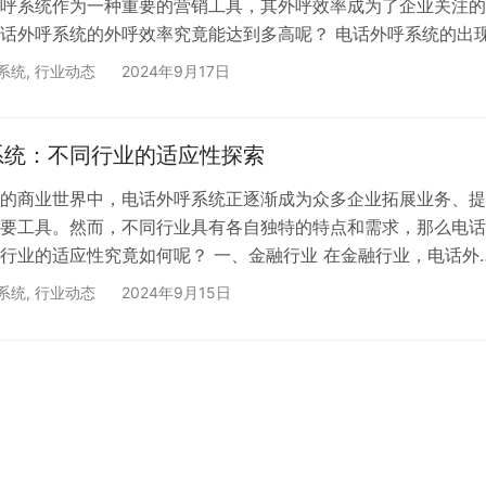
呼系统作为一种重要的营销工具，其外呼效率成为了企业关注的
话外呼系统的外呼效率究竟能达到多高呢？ 电话外呼系统的出
诸多显著的优势，极大地提升了外呼效率。首先，它具备高速的
系统
,
行业动态
2024年9月17日
统的人工拨号相比，电话外呼系统可以在极短的时间内自动拨打
，无需人工逐个输入号码，大大节省了拨号时间。这种高效的拨
数量呈几何倍数增长，为企业拓展客户群体提供了有力的支持。
系统：不同行业的适应性探索
的商业世界中，电话外呼系统正逐渐成为众多企业拓展业务、提
要工具。然而，不同行业具有各自独特的特点和需求，那么电话
行业的适应性究竟如何呢？ 一、金融行业 在金融行业，电话外
关重要的作用。银行可以利用外呼系统进行客户回访，了解客户
系统
,
行业动态
2024年9月15日
务的满意度，及时发现问题并进行改进。同时，银行还可以通过
推荐合适的理财产品、信用卡等业务，提高客户的参与度和忠诚
险行业也可以借助外呼系统进行客户拓展和服务，如向潜在客户