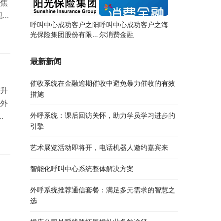
焦
现，
呼叫中心成功客户之阳
呼叫中心成功客户之海
拨
光保险集团股份有限公
尔消费金融
大
司
号
最新新闻
 其
催收系统在金融逾期催收中避免暴力催收的有效
升
措施
外
外呼系统：课后回访关怀，助力学员学习进步的
呼
引擎
对
外
艺术展览活动即将开，电话机器人邀约嘉宾来
介
智能化呼叫中心系统整体解决方案
外呼系统推荐通信套餐：满足多元需求的智慧之
选