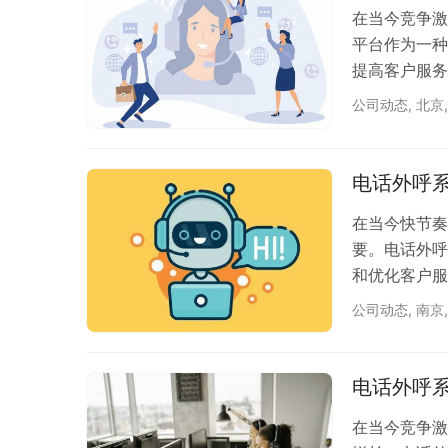
在当今竞争激
平台作为一种
提高客户服务
务。电话外呼
公司动态
,
北京
有问题需要解
及时解答客户
预计到达时间
电话外呼
提高客户…
在当今快节奏
要。电话外呼
和优化客户服
起了一座便捷
公司动态
,
南京
外呼系统能够
号效率，节省
生的错误。例
电话外呼
码，系统便…
在当今竞争激