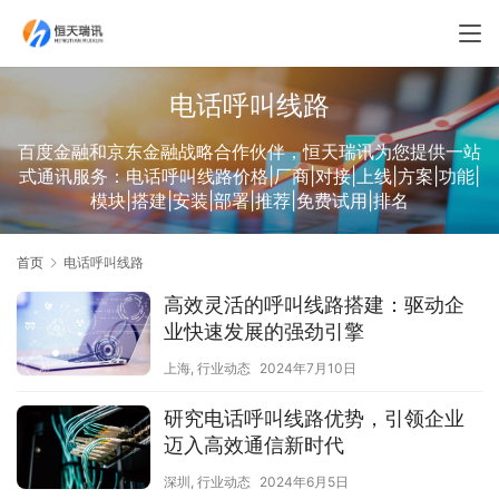
电话呼叫线路
百度金融和京东金融战略合作伙伴，恒天瑞讯为您提供一站
式通讯服务：电话呼叫线路价格|厂商|对接|上线|方案|功能|
模块|搭建|安装|部署|推荐|免费试用|排名
首页
电话呼叫线路
高效灵活的呼叫线路搭建：驱动企
业快速发展的强劲引擎
上海
,
行业动态
2024年7月10日
研究电话呼叫线路优势，引领企业
迈入高效通信新时代
深圳
,
行业动态
2024年6月5日