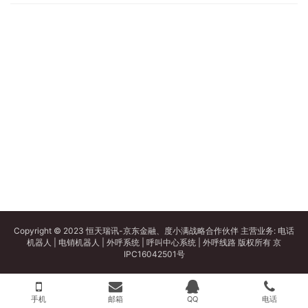
Copyright © 2023 恒天瑞讯-京东金融、度小满战略合作伙伴 主营业务:
电话
机器人
|
电销机器人
|
外呼系统
|
呼叫中心系统
|
外呼线路
版权所有
京
IPC16042501号
手机
邮箱
QQ
电话