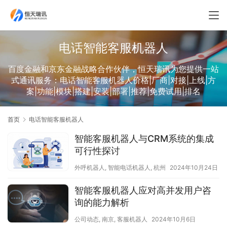
电话智能客服机器人
百度金融和京东金融战略合作伙伴，恒天瑞讯为您提供一站
式通讯服务：电话智能客服机器人价格|厂商|对接|上线|方
案|功能|模块|搭建|安装|部署|推荐|免费试用|排名
首页
电话智能客服机器人
智能客服机器人与CRM系统的集成
可行性探讨
外呼机器人
,
智能电话机器人
,
杭州
2024年10月24日
智能客服机器人应对高并发用户咨
询的能力解析
公司动态
,
南京
,
客服机器人
2024年10月6日