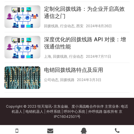
定制化回拨线路：为企业开启高效
通信之门
回拨线路
,
行业动态
,
西安
2024年8月26日
深度优化的回拨线路 API 对接：增
强通信性能
上海
,
回拨线路
,
行业动态
2024年7月11日
电销回拨线路特点及应用
公司动态
,
回拨线路
2024年3月3日
Copyright © 2023 恒天瑞讯-京东金融、度小满战略合作伙伴 主营业务:
电话
机器人
|
电销机器人
|
外呼系统
|
呼叫中心系统
|
外呼线路
版权所有
京
IPC16042501号