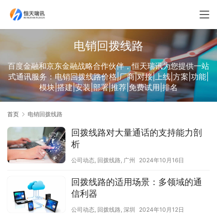
电销回拨线路
百度金融和京东金融战略合作伙伴，恒天瑞讯为您提供一站
式通讯服务：电销回拨线路价格|厂商|对接|上线|方案|功能|
模块|搭建|安装|部署|推荐|免费试用|排名
首页
电销回拨线路
回拨线路对大量通话的支持能力剖
析
公司动态
,
回拨线路
,
广州
2024年10月16日
回拨线路的适用场景：多领域的通
信利器
公司动态
,
回拨线路
,
深圳
2024年10月12日