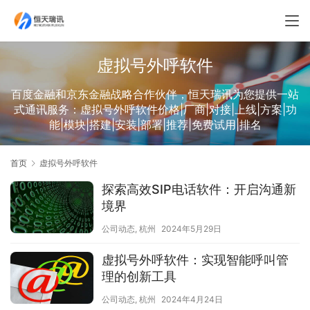
虚拟号外呼软件
百度金融和京东金融战略合作伙伴，恒天瑞讯为您提供一站
式通讯服务：虚拟号外呼软件价格|厂商|对接|上线|方案|功
能|模块|搭建|安装|部署|推荐|免费试用|排名
首页
虚拟号外呼软件
探索高效SIP电话软件：开启沟通新
境界
公司动态
,
杭州
2024年5月29日
虚拟号外呼软件：实现智能呼叫管
理的创新工具
公司动态
,
杭州
2024年4月24日