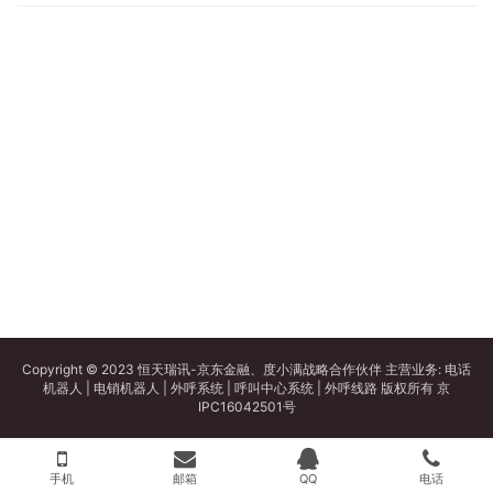
Copyright © 2023 恒天瑞讯-京东金融、度小满战略合作伙伴 主营业务:
电话
机器人
|
电销机器人
|
外呼系统
|
呼叫中心系统
|
外呼线路
版权所有
京
IPC16042501号
手机
邮箱
QQ
电话