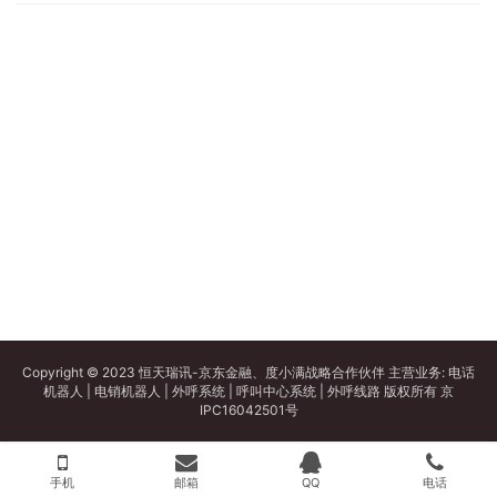
Copyright © 2023 恒天瑞讯-京东金融、度小满战略合作伙伴 主营业务:
电话
机器人
|
电销机器人
|
外呼系统
|
呼叫中心系统
|
外呼线路
版权所有
京
IPC16042501号
手机
邮箱
QQ
电话