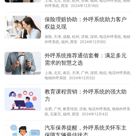
上海
,
北京
,
合肥
,
杭州
,
济南
,
电商
,
电话外呼系统
,
电销
外呼系统
,
西安
2024年12月16日
保险理赔协助：外呼系统助力客户
权益兑现
保险
,
天津
,
成都
,
杭州
,
济南
,
深圳
,
电话外呼系统
,
电销
外呼系统
,
福州
,
西安
2024年12月9日
外呼系统推荐通信套餐：满足多元
需求的智慧之选
上海
,
北京
,
南京
,
天津
,
广州
,
深圳
,
电信
,
电话外呼系统
,
电销外呼系统
2024年12月5日
教育课程营销：外呼系统的强大助
力
合肥
,
广州
,
教育培训
,
济南
,
电话外呼系统
,
电销外呼系
统
,
石家庄
,
福州
,
西安
2024年12月4日
汽车保养提醒，外呼系统关怀车主
保障车辆最佳状态