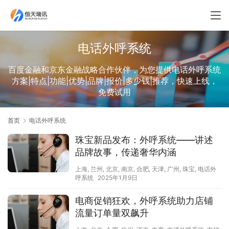
电话外呼系统
百度金融和京东金融战略合作伙伴，为您提供电话外呼系统
方案|特点|功能|优势|品牌|报价|多少钱|推荐，快速上线，
免费试用
首页
电话外呼系统
珠宝新品发布：外呼系统——讲述
品牌故事，传递奢华内涵
上海
,
兰州
,
北京
,
南京
,
合肥
,
天津
,
广州
,
珠宝
,
电话外
呼系统
2025年1月9日
电商促销狂欢，外呼系统助力店铺
流量订单量双飙升