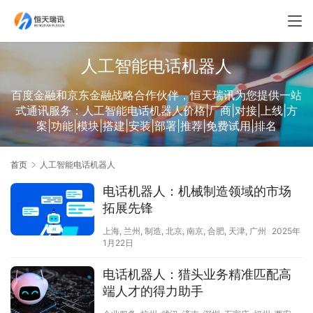
人工智能电话机器人
百度金融和京东金融战略合作伙伴，恒天瑞讯为您提供一站
式通讯服务：人工智能电话机器人价格|厂商|对接|上线|方
案|功能|模块|搭建|安装|部署|推荐|免费试用|排名
首页
人工智能电话机器人
电话机器人：机械制造领域的市场
拓展先锋
上海
,
兰州
,
制造
,
北京
,
南京
,
合肥
,
天津
,
广州
2025年
1月22日
电话机器人：猎头业务精准匹配高
端人才的得力助手