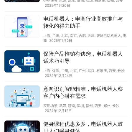
企业服务
,
杭州
,
武汉
,
济南
,
深圳
,
石家庄
,
福州
,
西安
2025年1月20日
电话机器人：电商行业高效推广与
转化的得力助手
上海
,
兰州
,
北京
,
南京
,
合肥
,
天津
,
智能电话机器人
,
电
商
2025年1月2日
保险产品推销有诀窍，电话机器人
话术巧引导
上海
,
保险
,
兰州
,
北京
,
广州
,
武汉
,
石家庄
,
西安
,
长沙
2024年12月24日
意向识别智能精准，电话机器人察
客户内心潜在需求
应用场景
,
武汉
,
济南
,
深圳
,
福州
,
西安
,
郑州
,
长沙
2024年12月12日
健身课程优惠多多，电话机器人鼓
励人们强身健体