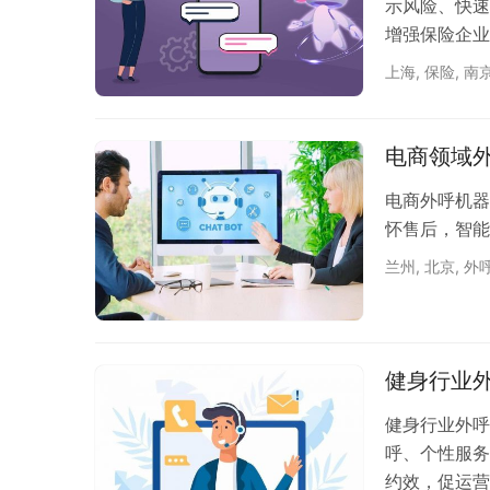
示风险、快速
增强保险企业
上海
,
保险
,
南
电商领域
电商外呼机器
怀售后，智能
兰州
,
北京
,
外
健身行业
健身行业外呼
呼、个性服务
约效，促运营