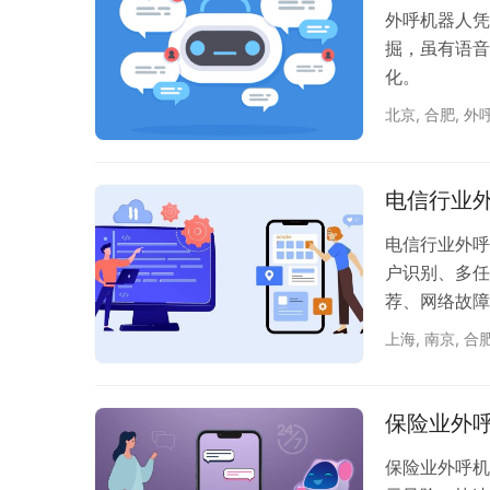
外呼机器人凭
掘，虽有语音
化。
北京
,
合肥
,
外
电信行业
电信行业外呼
户识别、多任
荐、网络故障
呼机器人将在
上海
,
南京
,
合
革。
保险业外
保险业外呼机