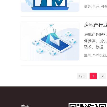
健身
,
兰州
,
外
房地产行
房地产外呼机
像推荐、提供
话术、数据、
兰州
,
外呼机器
1 / 5
1
2
关于