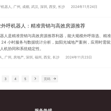
呼机器人
,
广州
,
成都
,
武汉
,
深圳
,
西安
,
长沙
2024年11月24日
业外呼机器人：精准营销与高效房源推荐
器人是精准营销与高效房源推荐利器，能大规模外呼筛选、精准
 24 小时服务与数据统计分析，如阳光城地产案例，应用时需留
人机协同和系统稳定性。
人
,
广州
,
房地产
,
深圳
,
福州
,
西安
,
长沙
2024年11月23日
3
4
5
服务热线