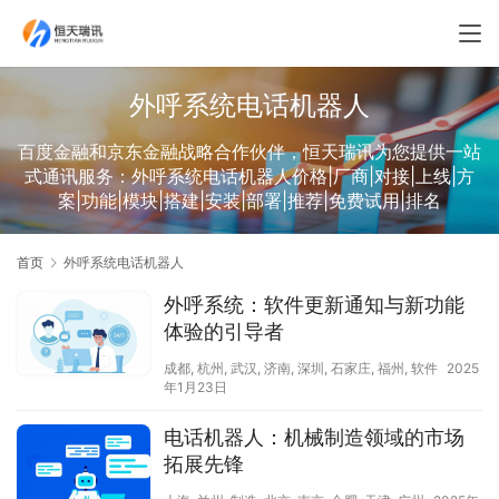
外呼系统电话机器人
百度金融和京东金融战略合作伙伴，恒天瑞讯为您提供一站
式通讯服务：外呼系统电话机器人价格|厂商|对接|上线|方
案|功能|模块|搭建|安装|部署|推荐|免费试用|排名
首页
外呼系统电话机器人
外呼系统：软件更新通知与新功能
体验的引导者
成都
,
杭州
,
武汉
,
济南
,
深圳
,
石家庄
,
福州
,
软件
2025
年1月23日
电话机器人：机械制造领域的市场
拓展先锋