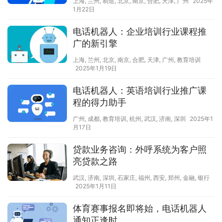
上海
,
兰州
,
制造
,
北京
,
南京
,
合肥
,
天津
,
广州
2025年
1月22日
电话机器人：企业培训行业课程推
广的新引擎
上海
,
兰州
,
北京
,
南京
,
合肥
,
天津
,
广州
,
教育培训
2025年1月19日
电话机器人：英语培训行业推广课
程的得力助手
广州
,
成都
,
教育培训
,
杭州
,
武汉
,
济南
,
深圳
2025年1
月17日
贷款业务咨询：外呼系统为客户照
亮贷款之路
武汉
,
济南
,
深圳
,
石家庄
,
福州
,
西安
,
郑州
,
金融
,
银行
2025年1月11日
体育赛事报名即将始，电话机器人
通知正逢时