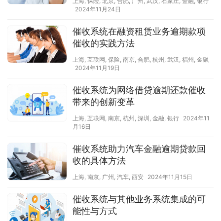
上海
,
保险
,
北京
,
合肥
,
广州
,
武汉
,
石家庄
,
金融
,
银行
2024年11月24日
催收系统在融资租赁业务逾期款项
催收的实践方法
上海
,
互联网
,
保险
,
南京
,
合肥
,
杭州
,
武汉
,
福州
,
金融
2024年11月19日
催收系统为网络借贷逾期还款催收
带来的创新变革
上海
,
互联网
,
南京
,
杭州
,
深圳
,
金融
,
银行
2024年11
月16日
催收系统助力汽车金融逾期贷款回
收的具体方法
上海
,
南京
,
广州
,
汽车
,
西安
2024年11月15日
催收系统与其他业务系统集成的可
能性与方式