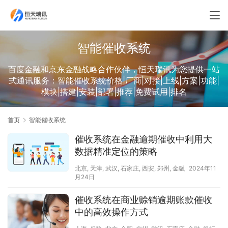
智能催收系统
百度金融和京东金融战略合作伙伴，恒天瑞讯为您提供一站
式通讯服务：智能催收系统价格|厂商|对接|上线|方案|功能|
模块|搭建|安装|部署|推荐|免费试用|排名
首页
智能催收系统
催收系统在金融逾期催收中利用大
数据精准定位的策略
北京
,
天津
,
武汉
,
石家庄
,
西安
,
郑州
,
金融
2024年11
月24日
催收系统在商业赊销逾期账款催收
中的高效操作方式