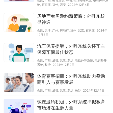
合肥
,
广州
,
教育培训
,
济南
,
电话外呼系统
,
电销外呼系
统
,
石家庄
,
福州
,
西安
2024年12月4日
房地产看房邀约新策略：外呼系统
显神通
合肥
,
天津
,
广州
,
房地产
,
杭州
,
武汉
,
石家庄
2024年
12月3日
汽车保养提醒，外呼系统关怀车主
保障车辆最佳状态
合肥
,
广州
,
成都
,
武汉
,
深圳
,
电话外呼系统
,
电销外呼
系统
,
长沙
2024年12月2日
体育赛事招商：外呼系统助力赞助
商引入与赛事发展
合肥
,
广州
,
成都
,
武汉
,
深圳
,
长沙
2024年12月1日
试课邀约积极，外呼系统挖掘教育
市场潜在生源力量