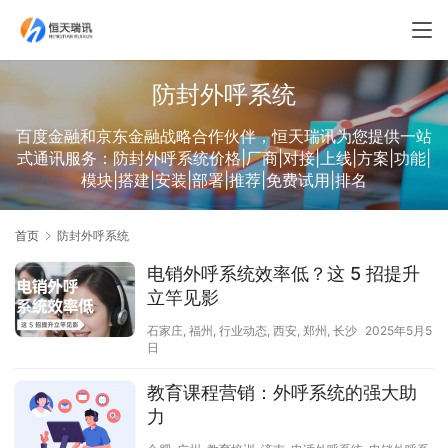
防封外呼系统
百度金融和京东金融战略合作伙伴，恒天瑞讯为您提供一站
式通讯服务：防封外呼系统价格|厂商|对接|上线|方案|功能|
模块|搭建|安装|部署|推荐|免费试用|排名
首页
防封外呼系统
电销外呼系统效率低？这 5 招提升
立竿见影
石家庄
,
福州
,
行业动态
,
西安
,
郑州
,
长沙
2025年5月5
日
教育课程营销：外呼系统的强大助
力